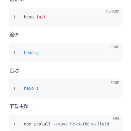
CSHARP
1
hexo 
init
编译
EBNF
1
hexo g
启动
EBNF
1
hexo s
下载主题
ADA
1
npm install 
--save hexo-theme-fluid