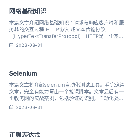
器。由开发者服务器做出响应, 再经过微信服务器转发
到微信公众号客户端。这就是微信公众号开发的原
网络基础知识
理。 由于我们需要在
本篇文章介绍网络基础知识 1.请求与响应客户端和服
务器的交互过程 HTTP协议 超文本传输协议
（HyperTextTransferProtocol） HTTP是一个基于
请求与响应、无状态的、应用层的协议 数据格式规范
2023-08-31
由请求行，请求头以及请求数据三部分组成。 2.请求
方法请求方法有8种，分别是GET、POST、HEAD、
PUT、DELETE、OPTIONS、TRACE、CONNECT
常用的是
Selenium
本篇文章将介绍selenium自动化测试工具。看完这篇
文章，完全有能力写出一个抢课脚本。文章最后有一
个教务网的实战案例，包括验证码识别，自动化处理
流程分析。 1.环境搭建1.1下载驱动程序 以谷歌浏览器
2023-08-31
为例 下载地址：
https://sites.google.com/a/chromium.org/chrome
driver/downloads 1.2安装selenium 1pip install s
正则表达式