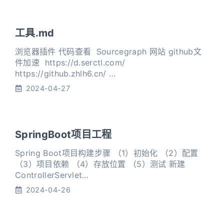
工具.md
浏览器插件 代码查看 ​ Sourcegraph 网站 github文
件加速 ​ https://d.serctl.com/ ​
https://github.zhlh6.cn/ ​
http://toolwa.com/github/ github镜像
2024-04-27
https://github.com.cnpmjs.org
https://hub.fastgit.org gmail邮箱注册 https
SpringBoot项目工程
Spring Boot项目构建步骤 （1）初始化 （2）配置
（3）项目依赖 （4）存放位置 （5）测试 新建
ControllerServlet
12345678910@Controllerpublic class
2024-04-26
UserController { @ResponseBody
@RequestMapping("/user/login") pu