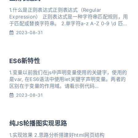
1.什么是正则表达式正则表达式（Regular
Expression） 正则表达式是一种字符串匹配规则，用
于匹配或替换字符串。 2.单字符a-z A-Z 0-9 \d 匹配
0-9任意一个数字 \D 匹配除0-9以外的任意一个字符
2023-08-31
\w 匹配数字、字母、下划线 \W 匹配非数字、字母、
下划线 \s 匹配空白字符 \S 匹配非空白字符 . 除了\n
以外的任意一个字符 [] 匹配中括号中任意一个字符
ES6新特性
1.变量以前我们在js中声明变量使用的关键字，使用的
是var, 在ES6语法中使用let关键字声明变量。两者的
区别在于变量的作用域。请看示例代码
12345678910111213// ES5for(var i=1; i<10; i++) {
2023-08-31
console.log(i);}console.log(i) // 10// ES6for(let
i=1; i<10;
纯JS轮播图实现思路
1.实现效果 2.思路分析搭建好html网页结构