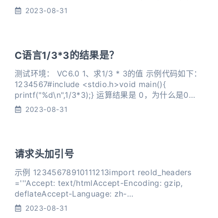
择器（1 0 0 0） id选择器 （0 1 0 0） 类选择器 （0
2023-08-31
0 1 0） 标签选择器（0 0 0 1） 也就是说，行内样式
的优先级 》 id选择器 》类选择器 》标签选择器 2.实
战案例新建一张测试网页 12345678
C语言1/3*3的结果是？
测试环境： VC6.0 1、求1/3 * 3的值 示例代码如下：
1234567#include <stdio.h>void main(){
printf("%d\n",1/3*3);} 运算结果是 0，为什么是0
呢？ 1/3*3 表达式 先计算1/3，两边都是整型，其结
2023-08-31
果也是整型，所以 1/3结果为0，接着计算0*3，两边
请求头加引号
示例 12345678910111213import reold_headers
='''Accept: text/htmlAccept-Encoding: gzip,
deflateAccept-Language: zh-
CN,zh;q=0.9,en;q=0.8'''pattern = '^(.*?):[\s]*
2023-08-31
(.*?)$&