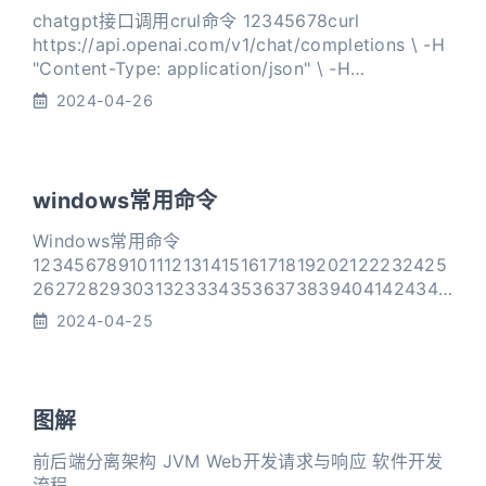
chatgpt接口调用crul命令 12345678curl
https://api.openai.com/v1/chat/completions \ -H
"Content-Type: application/json" \ -H
"Authorization: Bearer $OPENAI_API_KEY" \ -d '{
2024-04-26
windows常用命令
Windows常用命令
12345678910111213141516171819202122232425
26272829303132333435363738394041424344
454647484950515253545556575859606162#
2024-04-25
打开“运行”窗口，输入cmdwin+ r # 创建文件夹
mkdir # 切换盘符c: # 切换路径cd # 清屏cls # 查看
当前目录下di
图解
前后端分离架构 JVM Web开发请求与响应 软件开发
流程