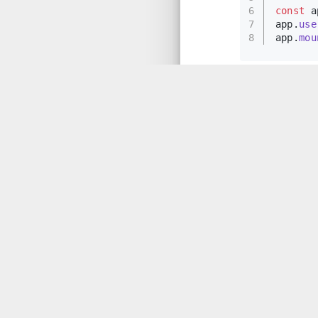
6
const
 a
7
app.
use
8
app.
mou
这样就完成了El
5.运行开发服
1
npm 
run
这将启动开发
element-u
http://cxycs
作者