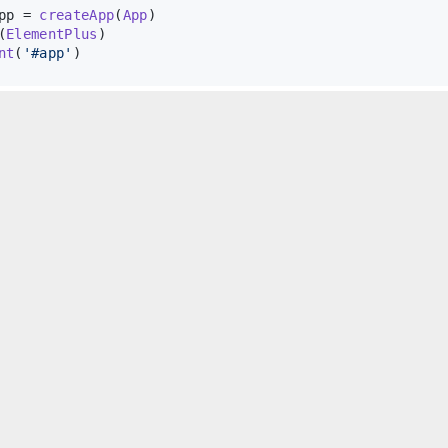
pp = 
createApp
(
App
)
(
ElementPlus
)
nt
(
'#app'
)
ement UI的配置。
务器
 serve
服务器，并在浏览器中打开项目
i项目搭建
x.vip/2023/05/30/element-ui/element-ui项目搭建/
发布于
许可协议