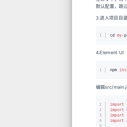
默认配置，跳
3.进入项目目
1
cd 
my
-p
4.Element UI
1
npm 
ins
编辑src/mai
1
import
 
2
import
3
import
4
import
5