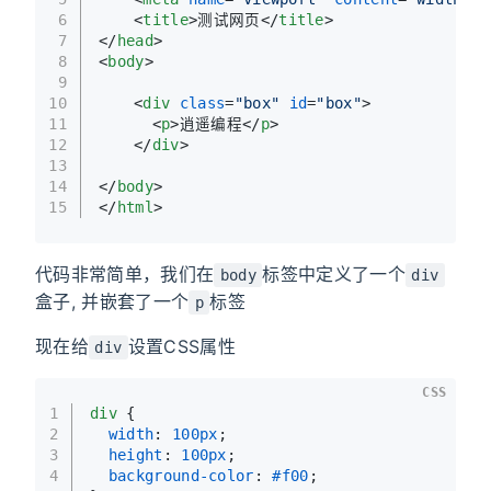
6
<
title
>
测试网页
</
title
>
7
</
head
>
8
<
body
>
9
10
<
div
class
=
"box"
id
=
"box"
>
11
<
p
>
逍遥编程
</
p
>
12
</
div
>
13
14
</
body
>
15
</
html
>
代码非常简单，我们在
标签中定义了一个
body
div
盒子, 并嵌套了一个
标签
p
现在给
设置CSS属性
div
CSS
1
div
 {
2
width
: 
100px
;
3
height
: 
100px
;
4
background-color
: 
#f00
;