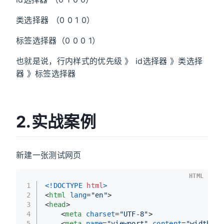
类选择器 （0 0 1 0）
标签选择器（0 0 0 1）
也就是说，行内样式的优先级 》 id选择器 》类选择
器 》标签选择器
2.实战案例
新建一张测试网页
HTML
1
<!DOCTYPE 
html
>
2
<
html
lang
=
"en"
>
3
<
head
>
4
<
meta
charset
=
"UTF-8"
>
5
<
meta
name
=
"viewport"
content
=
"width=de