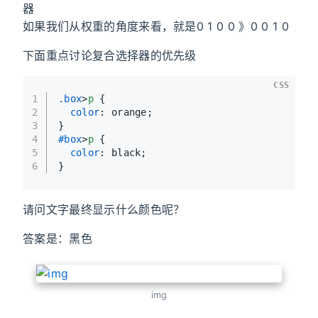
器
如果我们从权重的角度来看，就是0 1 0 0 》0 0 1 0
下面重点讨论复合选择器的优先级
CSS
1
.box
>
p
 {
2
color
: orange;
3
}
4
#box
>
p
 {
5
color
: black;
6
}
请问文字最终显示什么颜色呢？
答案是：黑色
img