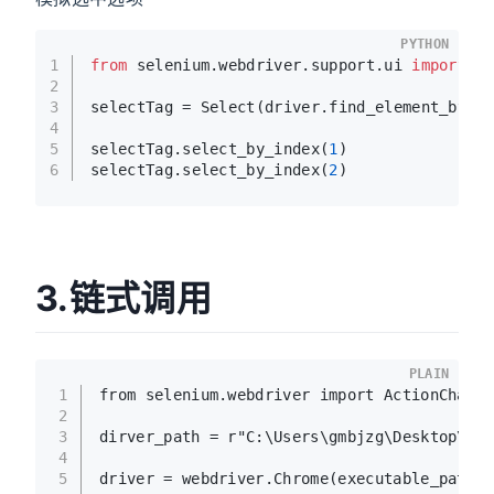
PYTHON
1
from
 selenium.webdriver.support.ui 
import
 S
2
3
selectTag = Select(driver.find_element_by_n
4
5
selectTag.select_by_index(
1
)
6
selectTag.select_by_index(
2
)
3.链式调用
PLAIN
1
from selenium.webdriver import ActionChains
2
3
dirver_path = r"C:\Users\gmbjzg\Desktop\chr
4
5
driver = webdriver.Chrome(executable_path=d