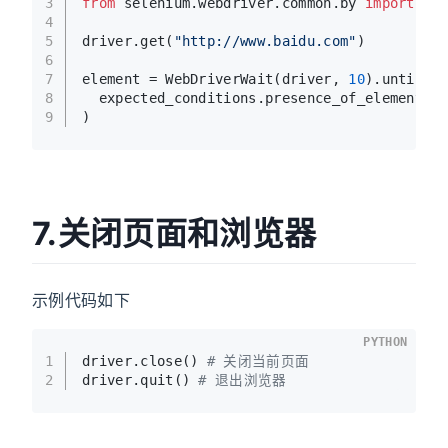
3
from
 selenium.webdriver.common.by 
import
 By
4
5
driver.get(
"http://www.baidu.com"
)
6
7
element = WebDriverWait(driver, 
10
).until(
8
  expected_conditions.presence_of_element_l
9
)
7.关闭页面和浏览器
示例代码如下
PYTHON
1
driver.close() 
# 关闭当前页面
2
driver.quit() 
# 退出浏览器