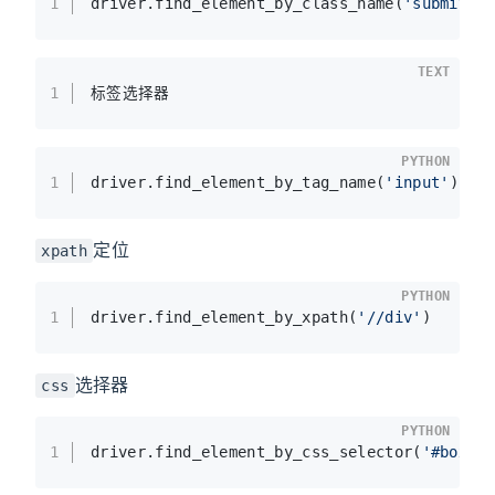
1
driver.find_element_by_class_name(
'submit'
)
TEXT
1
标签选择器
PYTHON
1
driver.find_element_by_tag_name(
'input'
)
定位
xpath
PYTHON
1
driver.find_element_by_xpath(
'//div'
)
选择器
css
PYTHON
1
driver.find_element_by_css_selector(
'#box>.