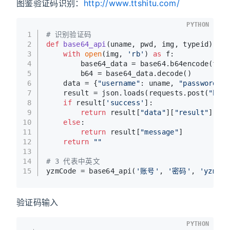
图鉴验证码识别：
http://www.ttshitu.com/
PYTHON
1
# 识别验证码
2
def
base64_api
(
uname, pwd, img, typeid
):
3
with
open
(img, 
'rb'
) 
as
 f:
4
        base64_data = base64.b64encode(f.re
5
        b64 = base64_data.decode()
6
    data = {
"username"
: uname, 
"password"
: 
7
    result = json.loads(requests.post(
"http
8
if
 result[
'success'
]:
9
return
 result[
"data"
][
"result"
]
10
else
:
11
return
 result[
"message"
]
12
return
""
13
14
# 3 代表中英文
15
yzmCode = base64_api(
'账号'
, 
'密码'
, 
'yzm.jp
验证码输入
PYTHON