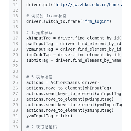
11
driver.get(
"http://jw.zhku.edu.cn/home.aspx
12
13
# 切换到iframe标签
14
driver.switch_to.frame(
"frm_login"
)
15
16
# 1.元素获取
17
xhInputTag = driver.find_element_by_id(
"txt
18
pwdInputTag = driver.find_element_by_id(
"tx
19
yzmInputTag = driver.find_element_by_id(
"tx
20
imgCodeTag = driver.find_element_by_id(
"img
21
submitTag = driver.find_element_by_name(
"bt
22
23
24
# 5.表单填值
25
actions = ActionChains(driver)
26
actions.move_to_element(xhInputTag)
27
actions.send_keys_to_element(xhInputTag, 
""
28
actions.move_to_element(pwdInputTag)
29
actions.send_keys_to_element(pwdInputTag, 
"
30
actions.move_to_element(yzmInputTag)
31
yzmInputTag.click()
32
33
# 2.获取验证码