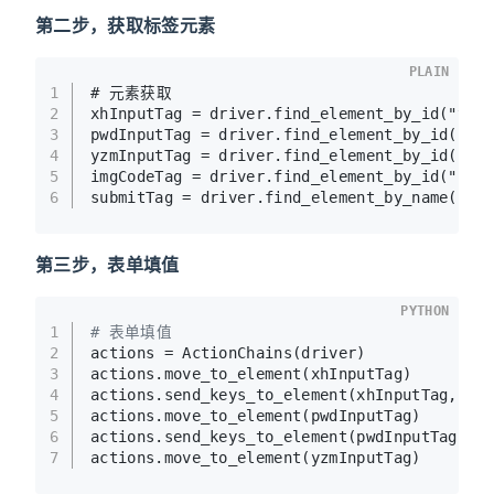
第二步，获取标签元素
PLAIN
1
# 元素获取
2
xhInputTag = driver.find_element_by_id("txt
3
pwdInputTag = driver.find_element_by_id("tx
4
yzmInputTag = driver.find_element_by_id("tx
5
imgCodeTag = driver.find_element_by_id("img
6
submitTag = driver.find_element_by_name("bt
第三步，表单填值
PYTHON
1
# 表单填值
2
actions = ActionChains(driver)
3
actions.move_to_element(xhInputTag)
4
actions.send_keys_to_element(xhInputTag, 
"学
5
actions.move_to_element(pwdInputTag)
6
actions.send_keys_to_element(pwdInputTag, 
"
7
actions.move_to_element(yzmInputTag)