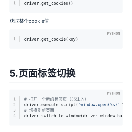
1
driver.get_cookies()
获取某个cookie值
PYTHON
1
driver.get_cookie(key)
5.页面标签切换
PYTHON
1
# 打开一个新的标签页（JS注入）
2
driver.execute_script(
"window.open(%s)"
 % u
3
# 切换到新页面
4
driver.switch_to_window(driver.window_handl