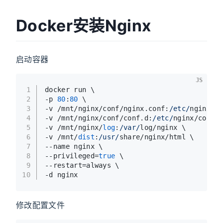
Docker安装Nginx
启动容器
JS
1
docker run \
2
-p 
80
:
80
 \
3
-v /mnt/nginx/conf/nginx.
conf
:
/etc/
nginx/ng
4
-v /mnt/nginx/conf/conf.
d
:
/etc/
nginx/conf.
d
5
-v /mnt/nginx/
log
:
/var/
log/nginx \
6
-v /mnt/
dist
:
/usr/
share/nginx/html \
7
--name nginx \
8
--privileged=
true
 \
9
--restart=always \
10
-d nginx
修改配置文件