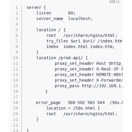
SHELL
1
server {
2
    listen       80;
3
    server_name  localhost;
4
5
    location / {
6
        root   /usr/share/nginx/html;
7
        try_files $uri $uri/ /index.html;
8
        index  index.html index.htm;
9
    }
10
    location /prod-api/ {
11
			proxy_set_header Host $http_hos
12
			proxy_set_header X-Real-IP $re
13
			proxy_set_header REMOTE-HOST $
14
			proxy_set_header X-Forwarded-F
15
			proxy_pass http://192.168.1.18
16
		}
17
18
	error_page   500 502 503 504  /50x.html
19
        location = /50x.html {
20
        root   /usr/share/nginx/html;
21
    }
22
23
}