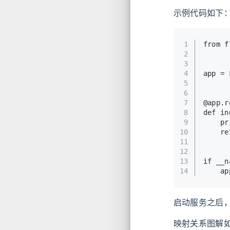
示例代码如下
1
from f
2
3
4
app = 
5
6
7
@app.r
8
def in
9
    p
10
    re
11
12
13
if __n
14
    ap
启动服务之后
映射关系图解