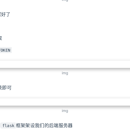
置好了
取
TOKEN
img
录即可
img
用
框架架设我们的后端服务器
flask