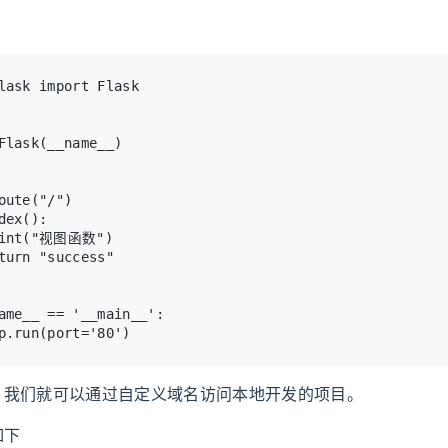
：
lask import Flask
Flask(__name__)
oute("/")
dex():
rint("视图函数")
turn "success"
ame__ == '__main__':
p.run(port='80')
，我们就可以通过自定义域名访问本地开发的项目。
如下